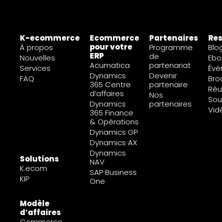
K-ecommerce
Ecommerce
Partenaires
Re
pour votre
À propos
Programme
Blo
ERP
de
Nouvelles
Ebo
Acumatica
partenariat
Services
Évé
Dynamics
Devenir
FAQ
Bro
365 Centre
partenaire
Réu
d’affaires
Nos
Sou
Dynamics
partenaires
Vid
365 Finance
& Opérations
Dynamics GP
Dynamics AX
Dynamics
Solutions
NAV
K.ecom
SAP Business
KIP
One
Modèle
d’affaires
Commerce